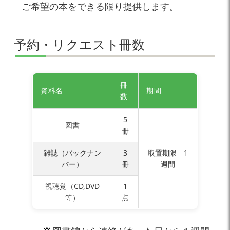
ご希望の本をできる限り提供します。
予約・リクエスト冊数
冊
資料名
期間
数
5
図書
冊
雑誌（バックナン
3
取置期限 1
バー）
冊
週間
視聴覚（CD,DVD
1
等）
点