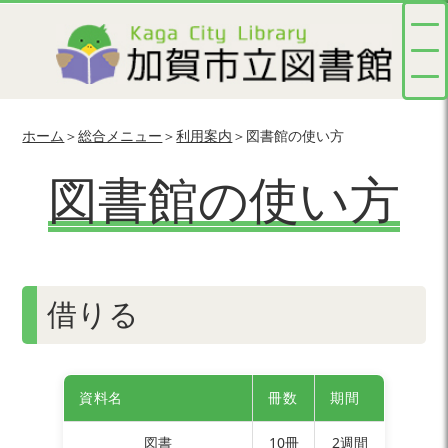
ホーム
＞
総合メニュー
＞
利用案内
＞図書館の使い方
図書館の使い方
借りる
資料名
冊数
期間
図書
10冊
2週間