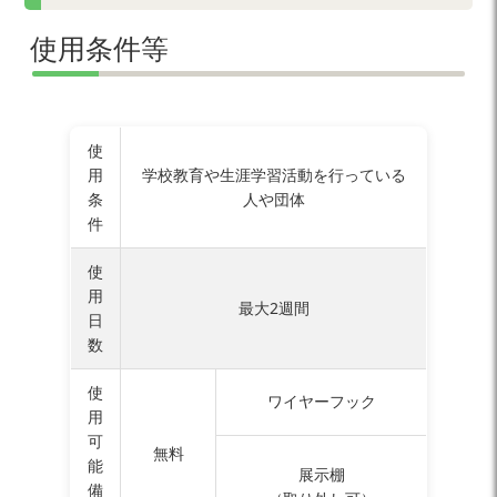
使用条件等
使
用
学校教育や生涯学習活動を行っている
条
人や団体
件
使
用
最大2週間
日
数
使
ワイヤーフック
用
可
無料
能
展示棚
備