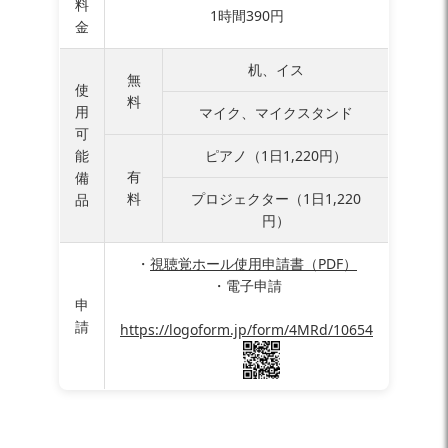
料
1時間390円
金
机、イス
無
使
料
用
マイク、マイクスタンド
可
能
ピアノ（1日1,220円）
有
備
料
プロジェクター（1日1,220
品
円）
・
視聴覚ホール使用申請書（PDF）
・電子申請
申
請
https://logoform.jp/form/4MRd/10654