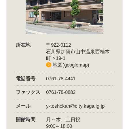
所在地
〒922-0112
石川県加賀市山中温泉西桂木
町卜19-1
地図(googlemap)
電話番号
0761-78-4441
ファックス
0761-78-8882
メール
y-toshokan@city.kaga.lg.jp
開館時間
月～木、土日祝
9:00～18:00